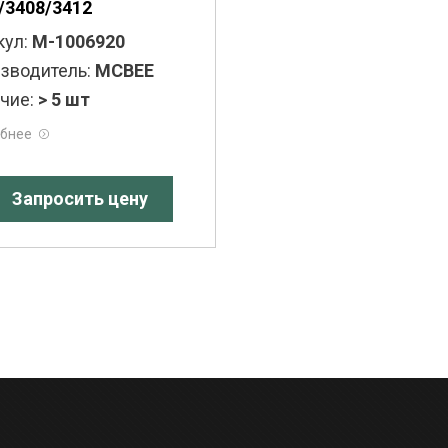
/3408/3412
кул:
M-1006920
зводитель:
MCBEE
чие:
> 5 шт
бнее
Запросить цену