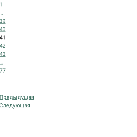
1
...
39
40
41
42
43
...
77
Предыдущая
Следующая