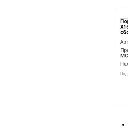
По
X1
сб
Арт
Пр
MC
На
Под