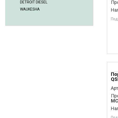
Пр
DETROIT DIESEL
WAUKESHA
На
Под
По
QS
Арт
Пр
MC
На
Под