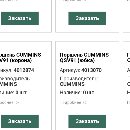
Заказать
Заказать
ршень CUMMINS
Поршень CUMMINS
V91 (корона)
QSV91 (юбка)
икул:
4012874
Артикул:
4013070
А
оизводитель:
Производитель:
П
MMINS
CUMMINS
личие:
0 шт
Наличие:
0 шт
Н
робнее
Подробнее
П
Заказать
Заказать