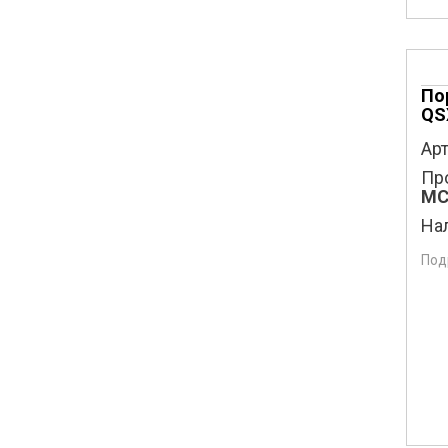
По
QS
Арт
Пр
MC
На
Под