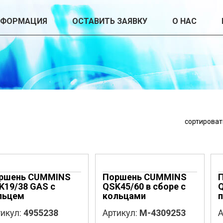
НФОРМАЦИЯ
ОСТАВИТЬ ЗАЯВКУ
О НАС
сортироват
ршень CUMMINS
Поршень CUMMINS
K19/38 GAS с
QSK45/60 в сборе с
Q
льцем
кольцами
икул:
4955238
Артикул:
M-4309253
А