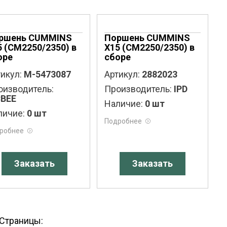
ршень CUMMINS
Поршень CUMMINS
5 (CM2250/2350) в
X15 (CM2250/2350) в
оре
сборе
икул:
M-5473087
Артикул:
2882023
оизводитель:
Производитель:
IPD
BEE
Наличие:
0 шт
личие:
0 шт
Подробнее
робнее
Заказать
Заказать
Страницы: