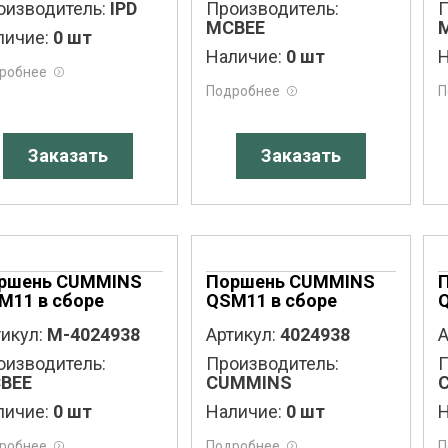
оизводитель:
IPD
Производитель:
П
MCBEE
личие:
0 шт
Наличие:
0 шт
Н
робнее
Подробнее
П
Заказать
Заказать
ршень CUMMINS
Поршень CUMMINS
M11 в сборе
QSM11 в сборе
икул:
M-4024938
Артикул:
4024938
А
оизводитель:
Производитель:
П
BEE
CUMMINS
личие:
0 шт
Наличие:
0 шт
Н
робнее
Подробнее
П