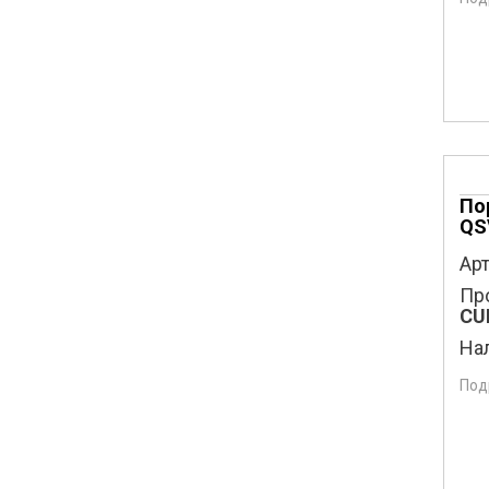
По
QS
Арт
Пр
CU
На
Под