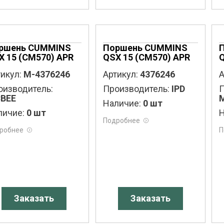
ршень CUMMINS
Поршень CUMMINS
X 15 (CM570) APR
QSX 15 (CM570) APR
Q
икул:
M-4376246
Артикул:
4376246
А
оизводитель:
Производитель:
IPD
П
BEE
Наличие:
0 шт
личие:
0 шт
Н
Подробнее
робнее
П
Заказать
Заказать