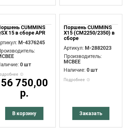
Поршень CUMMINS
Поршень CUMMINS
SX 15 в сборе APR
X15 (CM2250/2350) в
сборе
ртикул:
M-4376245
Артикул:
M-2882023
роизводитель:
MCBEE
Производитель:
MCBEE
аличие:
0 шт
Наличие:
0 шт
одробнее
56 750,00
Подробнее
р.
В корзину
Заказать