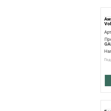
Ам
Vo
Арт
Пр
GA
На
Под