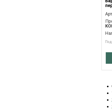
Ба
пе
Арт
Пр
KO
На
Под