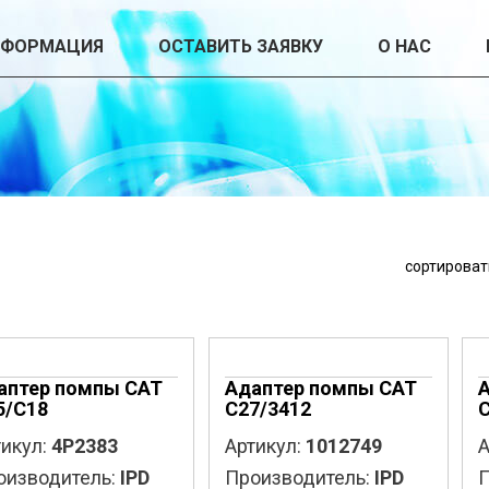
НФОРМАЦИЯ
ОСТАВИТЬ ЗАЯВКУ
О НАС
сортироват
аптер помпы CAT
Адаптер помпы CAT
5/C18
C27/3412
C
икул:
4P2383
Артикул:
1012749
А
оизводитель:
IPD
Производитель:
IPD
П