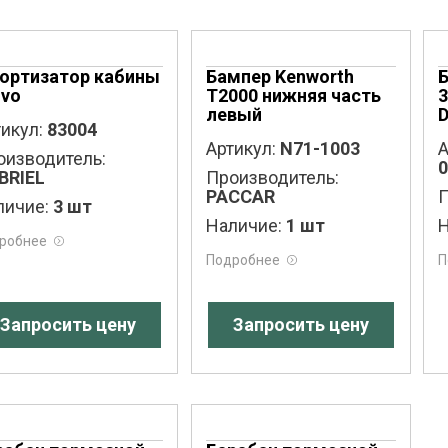
ортизатор кабины
Бампер Kenworth
lvo
T2000 нижняя часть
3
левый
D
икул:
83004
Артикул:
N71-1003
А
оизводитель:
0
BRIEL
Производитель:
PACCAR
П
личие:
3 шт
Наличие:
1 шт
Н
робнее
Подробнее
П
Запросить цену
Запросить цену