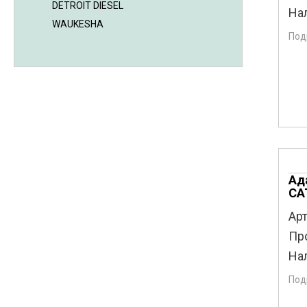
DETROIT DIESEL
На
WAUKESHA
Под
Ад
CA
Арт
Пр
На
Под