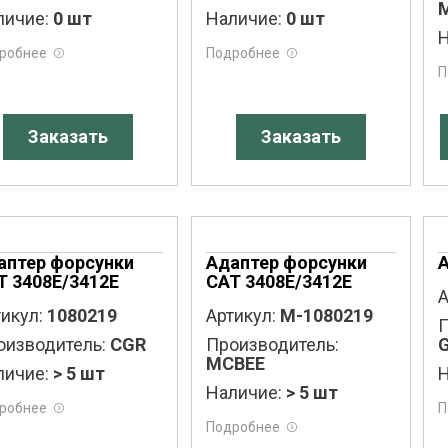
личие:
0 шт
Наличие:
0 шт
Н
робнее
Подробнее
П
Заказать
Заказать
аптер форсунки
Адаптер форсунки
T 3408E/3412E
CAT 3408E/3412E
А
икул:
1080219
Артикул:
M-1080219
П
оизводитель:
CGR
Производитель:
MCBEE
личие:
> 5 шт
Н
Наличие:
> 5 шт
робнее
П
Подробнее