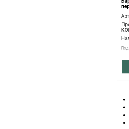
Ба
пе
Арт
Пр
KO
На
Под