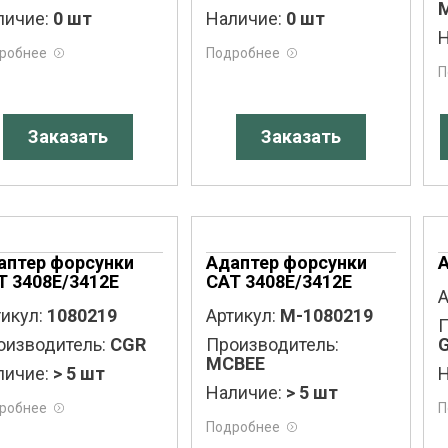
личие:
0 шт
Наличие:
0 шт
Н
робнее
Подробнее
П
Заказать
Заказать
аптер форсунки
Адаптер форсунки
T 3408E/3412E
CAT 3408E/3412E
А
икул:
1080219
Артикул:
M-1080219
П
оизводитель:
CGR
Производитель:
MCBEE
личие:
> 5 шт
Н
Наличие:
> 5 шт
робнее
П
Подробнее