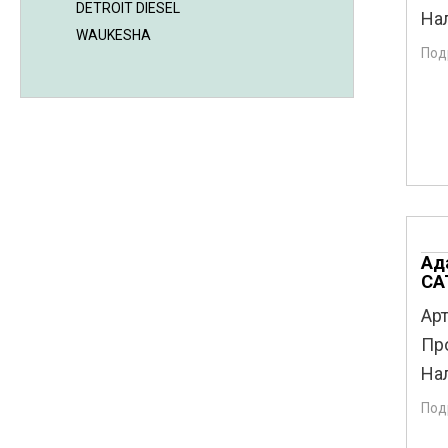
DETROIT DIESEL
На
WAUKESHA
Под
Ад
CA
Арт
Пр
На
Под