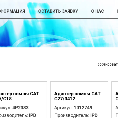
НФОРМАЦИЯ
ОСТАВИТЬ ЗАЯВКУ
О НАС
сортироват
аптер помпы CAT
Адаптер помпы CAT
5/C18
C27/3412
C
икул:
4P2383
Артикул:
1012749
А
оизводитель:
IPD
Производитель:
IPD
П