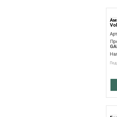
Ам
Vo
Арт
Пр
GA
На
Под