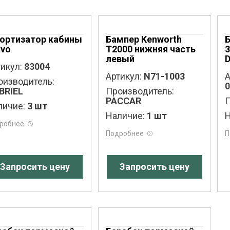
ортизатор кабины
Бампер Kenworth
lvo
T2000 нижняя часть
3
левый
D
икул:
83004
Артикул:
N71-1003
А
оизводитель:
0
BRIEL
Производитель:
PACCAR
П
личие:
3 шт
Наличие:
1 шт
Н
робнее
Подробнее
П
Запросить цену
Запросить цену